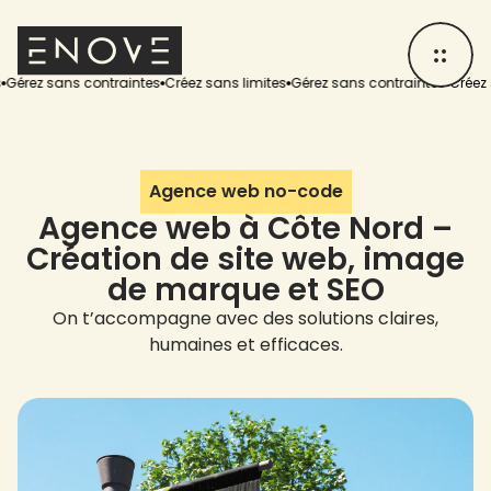
 sans contraintes
Créez sans limites
Gérez sans contraintes
Créez sans li
Agence web no-code
Agence web à Côte Nord –
Création de site web, image
de marque et SEO
On t’accompagne avec des solutions claires,
humaines et efficaces.