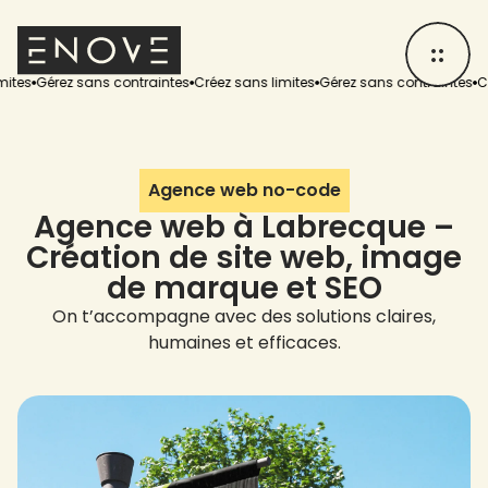
rez sans contraintes
Créez sans limites
Gérez sans contraintes
Créez san
Agence web no-code
Agence web à Labrecque –
Création de site web, image
de marque et SEO
On t’accompagne avec des solutions claires,
humaines et efficaces.