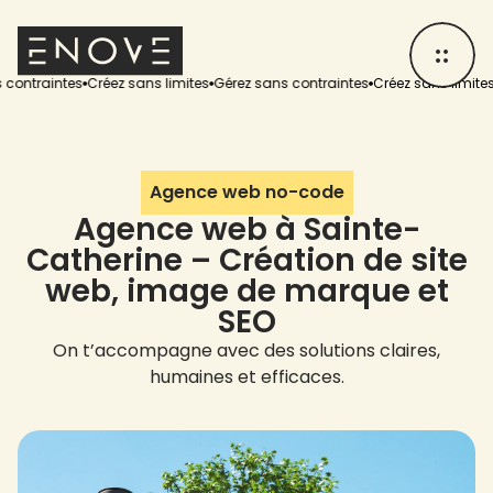
intes
Créez sans limites
Gérez sans contraintes
Créez sans limites
Gérez
Agence web no-code
Agence web à Sainte-
Catherine – Création de site
web, image de marque et
SEO
On t’accompagne avec des solutions claires,
humaines et efficaces.