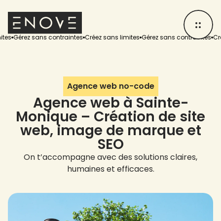
rez sans contraintes
Créez sans limites
Gérez sans contraintes
Créez san
Agence web no-code
Agence web à Sainte-
Monique – Création de site
web, image de marque et
SEO
On t’accompagne avec des solutions claires,
humaines et efficaces.